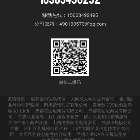
移动热线：15008492495
公司邮箱：490190573@qq.com
微信二维码
友情链接：
成都国内贸易代理
大同成人学历提升咨询
银川区
县环境保护监测
四川豪维商贸有限公司
青海数字文化创意内
容应用服务
成都霍达尼商贸有限公司
成都霍达尼商贸有限公
司
甘肃区县建筑工程机械设备租赁
陕西区县招生辅助服务
大同个体工商户注册
山西潼关家用电器安装
成都小规模公司
注册
四川区县规模公司代账
山西大同区县信息技术咨询公
司
太原区县数创创意内容应用
兰州专业OA办公系统开发