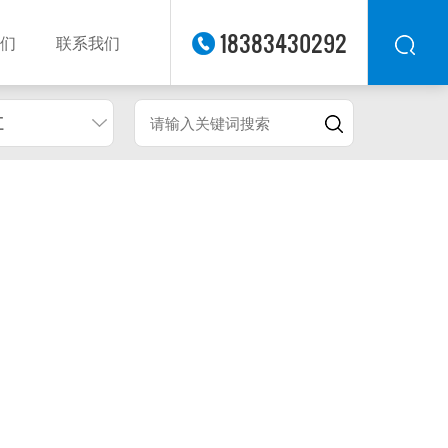
18383430292
们
联系我们
江
华东
华北
华南
华中
西南
西北
东南