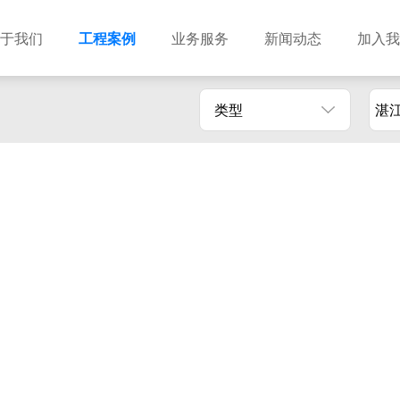
于我们
工程案例
业务服务
新闻动态
加入我
类型
湛
建筑设计
市政设计
电力设计
商物粮储藏（冷库冷冻）
农林设计
勘察资质
水利设计
风景园林
土地规划
城乡规划
工程测绘
工程咨询
工程造价